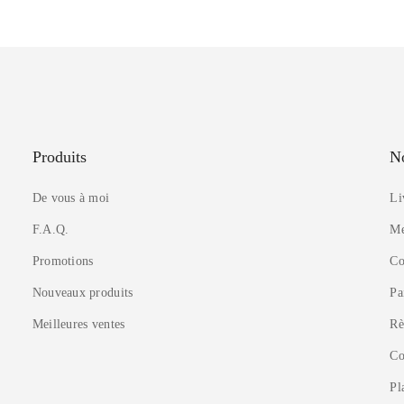
Produits
No
De vous à moi
Li
F.A.Q.
Me
Promotions
Co
Nouveaux produits
Pa
Meilleures ventes
Rè
Co
Pl