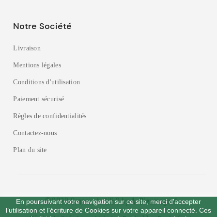
Notre Société
Livraison
Mentions légales
Conditions d'utilisation
Paiement sécurisé
Règles de confidentialités
Contactez-nous
Plan du site
©2023 Connais-tu Lili ? by
A. Dieumegard
En poursuivant votre navigation sur ce site, merci d'accepter
l’utilisation et l'écriture de Cookies sur votre appareil connecté. Ces